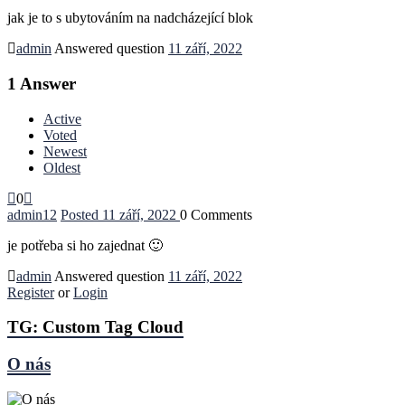
jak je to s ubytováním na nadcházející blok
admin
Answered question
11 září, 2022
1
Answer
Active
Voted
Newest
Oldest
0
admin
12
Posted 11 září, 2022
0
Comments
je potřeba si ho zajednat 🙂
admin
Answered question
11 září, 2022
Register
or
Login
TG: Custom Tag Cloud
O nás