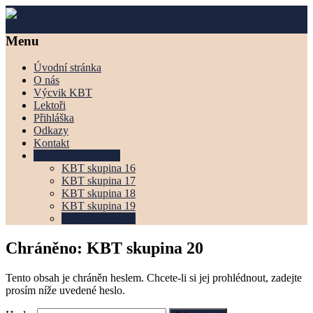
Skip
to
content
IKBT
Menu
Úvodní stránka
O nás
Výcvik KBT
Lektoři
Přihláška
Odkazy
Kontakt
Výcvikové skupiny
KBT skupina 16
KBT skupina 17
KBT skupina 18
KBT skupina 19
KBT skupina 20
Chráněno: KBT skupina 20
Tento obsah je chráněn heslem. Chcete-li si jej prohlédnout, zadejte
prosím níže uvedené heslo.