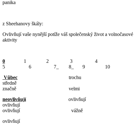
panika
z Sheehanovy škály:
Ovlivňují vaše nynější potíže váš společenský život a volnočasové
aktivity
0
1 2 3 4
5 6 7_ 8_ 9 10
Vůbec
trochu
středně
značně velmi
neovlivňují
ovlivňují
ovlivňují
ovlivňují vážně
ovlivňují