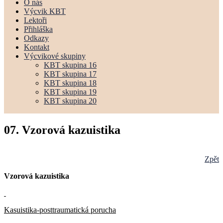
O nás
Výcvik KBT
Lektoři
Přihláška
Odkazy
Kontakt
Výcvikové skupiny
KBT skupina 16
KBT skupina 17
KBT skupina 18
KBT skupina 19
KBT skupina 20
07. Vzorová kazuistika
Zpět
Vzorová kazuistika
Kasuistika-posttraumatická porucha