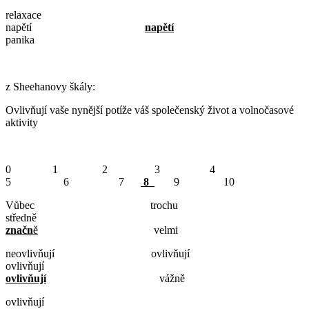
relaxace
napětí
napětí
panika
z Sheehanovy škály:
Ovlivňují vaše nynější potíže váš společenský život a volnočasové
aktivity
0 1 2 3 4
5 6 7
8
_
9 10
Vůbec trochu
středně
značn
ě
velmi
neovlivňují ovlivňují
ovlivňují
ovlivňují
vážně
ovlivňují