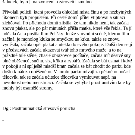
žaludek, bylo jí na zvracení a zároveň i smutno.
Přivolali policii, která provedla ohledání místa činu a po nezbytných
úkonech byli propuštěni. Při cestě domů přítel vtipkoval a situaci
zlehčoval. Po příchodu domů zjistila, že tam nikdo není, tak začala
znovu plakat, ale po pár minutách přišla matka, které vše řekla. Ta jí
udělala čaj a pustila film Pelíšky. Jenže v úvodní scéně, kterou film
začíná, je monolog kluka se smyčkou na krku, takže se znovu
vyděsila, začala opět plakat a utekla do svého pokoje. Další den se jí
v představách začala ukazovat tvář toho mrtvého muže, a to na
prázdné bílé stěně, zhaslé obrazovce počítače, začala mít děsivé sny
plné oběšenců, sněhu, slz, křiku a rybářů. Začala se bát usínat i když
v pokoji s ní spí ještě mladší bratr, začala se bát chodit do parku kde
došlo k nálezu oběšeného. V tomto parku mívají za pěkného počasí
tělocvik, tak se začala učitelce tělocviku vymlouvat např. na
nevolnost nebo menstruaci. Začala se vyhýbat prostranstvím kde by
mohly být osamělé stromy.
Dg.: Posttraumatická stresová porucha