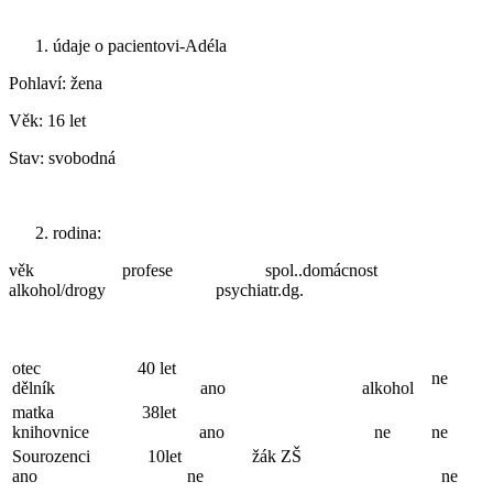
údaje o pacientovi-Adéla
Pohlaví: žena
Věk: 16 let
Stav: svobodná
rodina:
věk profese spol..domácnost
alkohol/drogy psychiatr.dg.
otec 40 let
ne
dělník ano alkohol
matka 38let
knihovnice ano ne
ne
Sourozenci 10let žák ZŠ
ano ne ne