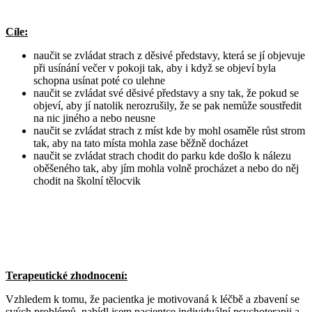
Cíle:
naučit se zvládat strach z děsivé představy, která se jí objevuje
při usínání večer v pokoji tak, aby i když se objeví byla
schopna usínat poté co ulehne
naučit se zvládat své děsivé představy a sny tak, že pokud se
objeví, aby jí natolik nerozrušily, že se pak nemůže soustředit
na nic jiného a nebo neusne
naučit se zvládat strach z míst kde by mohl osaměle růst strom
tak, aby na tato místa mohla zase běžně docházet
naučit se zvládat strach chodit do parku kde došlo k nálezu
oběšeného tak, aby jím mohla volně procházet a nebo do něj
chodit na školní tělocvik
Terapeutické zhodnocení:
Vzhledem k tomu, že pacientka je motivovaná k léčbě a zbavení se
svých problémů, nabídl jsem pacientce individuální psychoterapii a