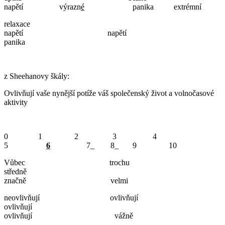
napětí výrazn
é
panika extrémní
relaxace
napětí napětí
panika
z Sheehanovy škály:
Ovlivňují vaše nynější potíže váš společenský život a volnočasové
aktivity
0 1 2 3 4
5
6
7_ 8_ 9 10
Vůbec trochu
středně
značně velmi
neovlivňují ovlivňují
ovlivňují
ovlivňují vážně