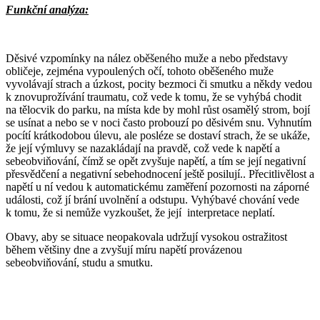
Funkční analýza:
Děsivé vzpomínky na nález oběšeného muže a nebo představy
obličeje, zejména vypoulených očí, tohoto oběšeného muže
vyvolávají strach a úzkost, pocity bezmoci či smutku a někdy vedou
k znovuprožívání traumatu, což vede k tomu, že se vyhýbá chodit
na tělocvik do parku, na místa kde by mohl růst osamělý strom, bojí
se usínat a nebo se v noci často probouzí po děsivém snu. Vyhnutím
pocítí krátkodobou úlevu, ale posléze se dostaví strach, že se ukáže,
že její výmluvy se nazakládají na pravdě, což vede k napětí a
sebeobviňování, čímž se opět zvyšuje napětí, a tím se její negativní
přesvědčení a negativní sebehodnocení ještě posilují.. Přecitlivělost a
napětí u ní vedou k automatickému zaměření pozornosti na záporné
události, což jí brání uvolnění a odstupu. Vyhýbavé chování vede
k tomu, že si nemůže vyzkoušet, že její interpretace neplatí.
Obavy, aby se situace neopakovala udržují vysokou ostražitost
během většiny dne a zvyšují míru napětí provázenou
sebeobviňování, studu a smutku.