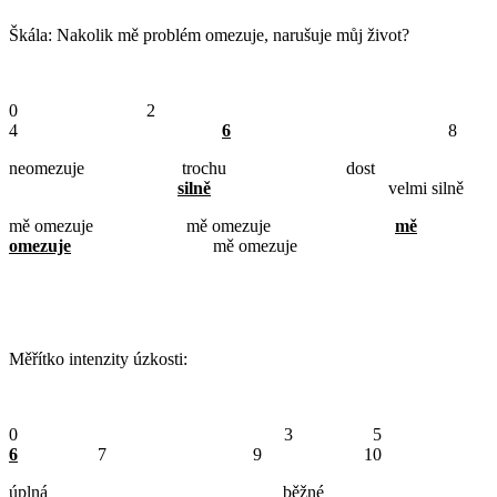
Škála: Nakolik mě problém omezuje, narušuje můj život?
0 2
4
6
8
neomezuje trochu dost
silně
velmi silně
mě omezuje mě omezuje
mě
omezuje
mě omezuje
Měřítko intenzity úzkosti:
0 3 5
6
7 9 10
úplná běžné