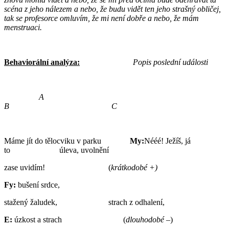
scéna z jeho nálezem a nebo, že budu vidět ten jeho strašný obličej,
tak se profesorce omluvím, že mi není dobře a nebo, že mám
menstruaci.
Behaviorální analýza:
Popis poslední události
A
B C
Máme jít do tělocviku v parku
My:
Nééé! Ježíš, já
to úleva, uvolnění
zase uvidím! (
krátkodobé +)
Fy:
bušení srdce,
stažený žaludek, strach z odhalení,
E:
úzkost a strach (
dlouhodobé –
)