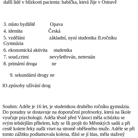
další lidé v blízkosti pacienta: babička, která žije v Ostravě
3. místo bydliště Opava
4. identita Česká
5. vzděláni základní, nyní studentka II.ročníku
Gymnázia
6. ekonomická aktivita studentka
7. soud,crimi nevyšetřován, netrestán
8. primární droga ne
sekundární drogy ne
lO.zpúsoby užívání drog
Souhrn: Adéle je 16 let, je studentkou druhého ročníku gymnázia.
Do poradny se dostavuje na doporučení profesorky, která na škole
vyučuje psychologii. Adéla těsně před Vánoci měla schůzku se
svým tehdejším přítelem, kdy se šli projít do Městských sadů a při
cestě kolem řeky našli viset na stromě oběšeného muže. Adéle se při
tomto zážitku podlamovala kolena, třásl se jí hlas, měla stažený