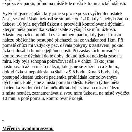
expozice v parku, přímo na místě kde došlo k traumatické události.
Vytvořili jsme si plán, kdy jsme si pro expozici vyčlenili dostatek
času, sestavili škálu úzkosti se stupnicí od 1-10, kdy 1 nebyla žádná
úzkost, 10 byla největší úzkost a procvičili kontrolované dýchání,
kterým měla pacientka zvládat stále zvyšující se míru úzkosti.
Vlastní expozice probíhala v samotném parku, kdy jsme k místu
nálezu oběšeného postupně přicházeli asi ze vzdálenosti 1km. Při
pomalé chůzi mi vždycky pac. dávala pokyny k zastavení, pokud
úzkost dosáhla hranice její únosnosti. Při zastávkách prováděla
kontrolované dýchání do té doby, dokud úzkost neklesla zase na
míru, kdy byla schopna pokračovat dále v chůzi. Takto jsme
postupovali až na místo nálezu, kde jsme se zdrželi cca 30min.,
dokud úzkost nepoklesla na škále z 9,5 bodu až na 3 body, kdy
postupné klesání úzkosti pacientka prokládala kontrolovaným
dýcháním. Poté jsme z místa pomalu odešli. Během týdne měla
pacientka za domácí úkol několikrát dojít sama na místo nálezu,
z místa neutéct, zaznamenávat si svou míru úzkosti, na místě vydržet
10 min. a poté pomalu, kontrolovaně odejít.
Měření v úvodním sezení: