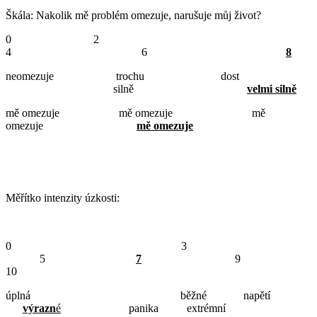
Škála: Nakolik mě problém omezuje, narušuje můj život?
0 2
4 6
8
neomezuje trochu dost
silně
velmi silně
mě omezuje mě omezuje mě
omezuje
mě omezuje
Měřítko intenzity úzkosti:
0 3
5
7
9
10
úplná běžné napětí
výrazn
é
panika extrémní