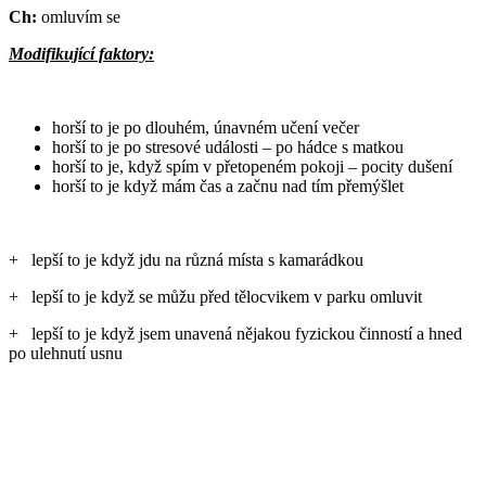
Ch:
omluvím se
Modifikující faktory:
horší to je po dlouhém, únavném učení večer
horší to je po stresové události – po hádce s matkou
horší to je, když spím v přetopeném pokoji – pocity dušení
horší to je když mám čas a začnu nad tím přemýšlet
+ lepší to je když jdu na různá místa s kamarádkou
+ lepší to je když se můžu před tělocvikem v parku omluvit
+ lepší to je když jsem unavená nějakou fyzickou činností a hned
po ulehnutí usnu