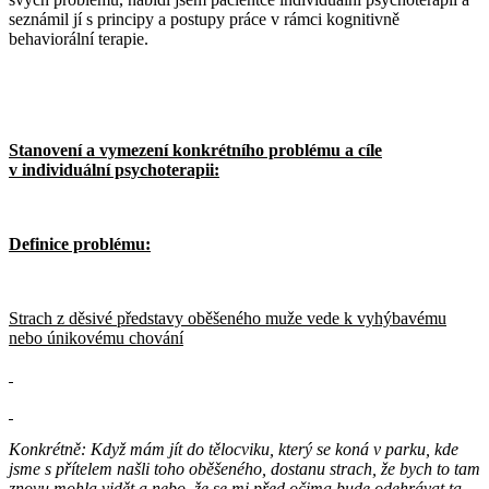
seznámil jí s principy a postupy práce v rámci kognitivně
behaviorální terapie.
Stanovení a vymezení konkrétního problému a cíle
v individuální psychoterapii:
Definice problému:
Strach z děsivé představy oběšeného muže vede k vyhýbavému
nebo únikovému chování
Konkrétně: Když mám jít do tělocviku, který se koná v parku, kde
jsme s přítelem našli toho oběšeného, dostanu strach, že bych to tam
znovu mohla vidět a nebo, že se mi před očima bude odehrávat ta