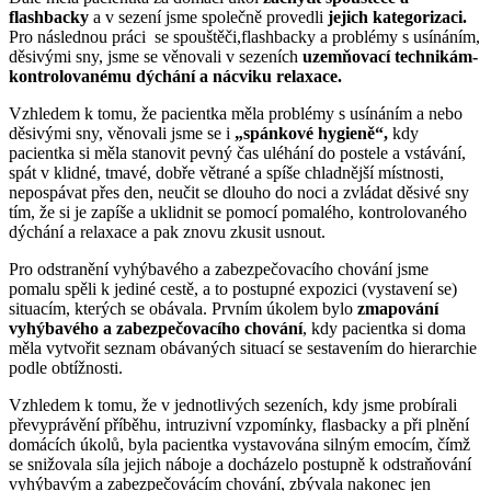
flashbacky
a v sezení jsme společně provedli
jejich kategorizaci.
Pro následnou práci se spouštěči,flashbacky a problémy s usínáním,
děsivými sny, jsme se věnovali v sezeních
uzemňovací technikám-
kontrolovanému dýchání a nácviku relaxace.
Vzhledem k tomu, že pacientka měla problémy s usínáním a nebo
děsivými sny, věnovali jsme se i
„spánkové hygieně“,
kdy
pacientka si měla stanovit pevný čas uléhání do postele a vstávání,
spát v klidné, tmavé, dobře větrané a spíše chladnější místnosti,
nepospávat přes den, neučit se dlouho do noci a zvládat děsivé sny
tím, že si je zapíše a uklidnit se pomocí pomalého, kontrolovaného
dýchání a relaxace a pak znovu zkusit usnout.
Pro odstranění vyhýbavého a zabezpečovacího chování jsme
pomalu spěli k jediné cestě, a to postupné expozici (vystavení se)
situacím, kterých se obávala. Prvním úkolem bylo
zmapování
vyhýbavého a zabezpečovacího chování
, kdy pacientka si doma
měla vytvořit seznam obávaných situací se sestavením do hierarchie
podle obtížnosti.
Vzhledem k tomu, že v jednotlivých sezeních, kdy jsme probírali
převyprávění příběhu, intruzivní vzpomínky, flasbacky a při plnění
domácích úkolů, byla pacientka vystavována silným emocím, čímž
se snižovala síla jejich náboje a docházelo postupně k odstraňování
vyhýbavým a zabezpečovácím chování, zbývala nakonec jen