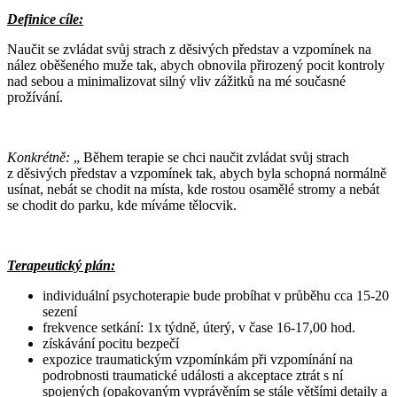
Definice cíle:
Naučit se zvládat svůj strach z děsivých představ a vzpomínek na
nález oběšeného muže tak, abych obnovila přirozený pocit kontroly
nad sebou a minimalizovat silný vliv zážitků na mé současné
prožívání.
Konkrétně:
„ Během terapie se chci naučit zvládat svůj strach
z děsivých představ a vzpomínek tak, abych byla schopná normálně
usínat, nebát se chodit na místa, kde rostou osamělé stromy a nebát
se chodit do parku, kde míváme tělocvik.
Terapeutický plán:
individuální psychoterapie bude probíhat v průběhu cca 15-20
sezení
frekvence setkání: 1x týdně, úterý, v čase 16-17,00 hod.
získávání pocitu bezpečí
expozice traumatickým vzpomínkám při vzpomínání na
podrobnosti traumatické události a akceptace ztrát s ní
spojených (opakovaným vyprávěním se stále většími detaily a