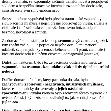
detaily traumatu, se vzpomínky začínaly transformovat a propojovat
s klidem a bezpečím situace ve kterém k rozpomínání docházelo,
čímž ztrácely svůj silný emoční náboj.
Smyslem tohoto vyprávění bylo převést traumatické vzpomínky do
slov. Pacienta mi musela nejen přesně popisovat co viděla, slyšela a
cítila, ale i také své reakce na to všechno- svou hrůzu, odpor,
bezmoc, nevolnost a smutek.
Za domácí úkol dostala pacientka
písemnou a výtvarnou expozici,
kdy zadání znělo: “ popsat co nejvíce detailů traumatické
události, svoje myšlenky a emoce během ní“. Při psaní, čtení, ale i
kreslení docházelo k silnému citovému odreagování (abreakci).
Důležitým faktorem bylo i to, že pacientka dostala informaci,
že
vzpomínka na traumatickou událost však nikdy úplně neutrální
nebude.
Dalším domácím úkolem, který pacientka dostala, bylo
zachycování (zapisování)
negativních, intruzivních myšlenek
,
které se automaticky dostavovaly
a jejich následné
zpochybňování.
Prvním krokem bylo zachycení těchto myšlenek a
uvědomění si, jakým zůsobem ovlivňují to, jak se cítí, jak se mění
její nálada.
Dále měla pacientka za domácí úkol
zachytit spouštěče a