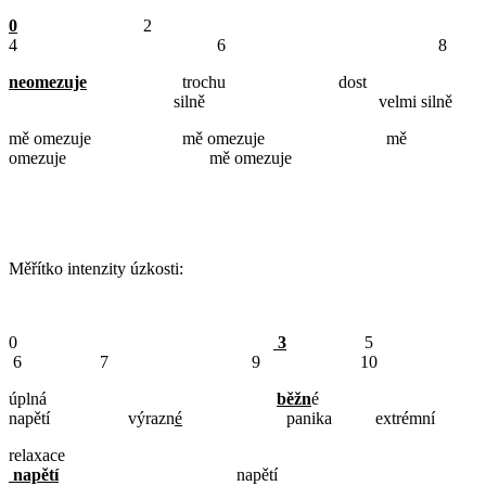
0
2
4 6 8
neomezuje
trochu dost
silně velmi silně
mě omezuje mě omezuje mě
omezuje mě omezuje
Měřítko intenzity úzkosti:
0
3
5
6 7 9 10
úplná
běžn
é
napětí výrazn
é
panika extrémní
relaxace
napětí
napětí