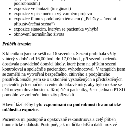
podrobnostmi)
expozice ve fantazii (imaginaci)
expozice v písemném a výtvarmém projevu
expozice filmu s podobným tématem ( „Pelíšky – úvodní
příp.závěrečná scéna“)
expozice situacím, kterým se pacientka vyhýbá
obnovení normálního života
Průběh terapie:
S klientkou jsme se sešli na 16 sezeních. Sezení probíhala vždy
v úterý v době od 16,00 hod. do 17,00 hod., při sezení pacientka
dostávala pravidelně domácí úkoly, které jsem na příštím sezení
kontroloval a společně s pacientkou vyhodnocoval. V terapiích jsem
se zaměřil na vytvoření bezpečného, citlivého a podpůrného
prostředí. Snažil jsem se o uklidnění vystrašených a předrážděných
pacientčiných emočních center do takové míry, aby bylo možné se
učit novým dovednostem. Již ujištění pacientky, že se jedná o PTSD
pomohlo ve zmírnění intenzity příznaků.
Hlavní fází léčby bylo
vzpomínání na podrobnosti traumatické
události a expozice.
Pacientka mi postupně a opakovaně rekonstruovala celý příběh
traumatické události. Postupně, jak mi líčila další a další hrozivé