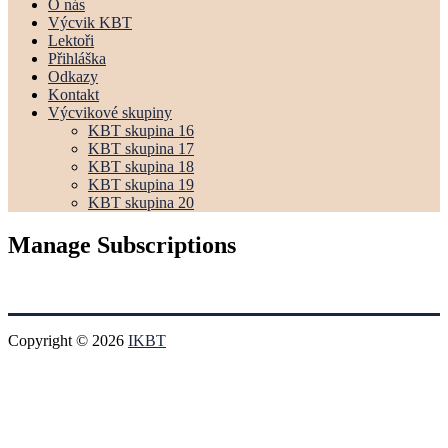
O nás
Výcvik KBT
Lektoři
Přihláška
Odkazy
Kontakt
Výcvikové skupiny
KBT skupina 16
KBT skupina 17
KBT skupina 18
KBT skupina 19
KBT skupina 20
Manage Subscriptions
Copyright © 2026
IKBT